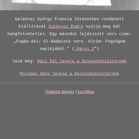
Galántai György Francia Intézetben rendezett
kiállítását
Szkárosi Endre
nyitja meg két
hangfelvétellel. Egy második lejátszott vers címe:
„Fogda-dal; Ál-dadaista vers. Alcím: Fogságom
naplójából.” („
Pécsi Z
”)
lásd még:
Rácz Pál levele a belügyminiszternek
Pozsgay Imre levele a belügyminiszternek
Galántai életrajz
|
kezdőlap